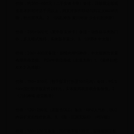
价格：约300~600元（二手实体卡带）备注：日版限定版或
全新未拆封可达千元以上，因支持前作联动与自定义BGM功
能，粉丝需求高。2. 《闪乱神乐 夏日对决 少女们的抉择》
价格：250~500元（繁中版实体卡）备注：动作格斗类热门
作，多人模式加持，实体版存量少。3. 《伊苏8 中文版》
价格：200~400元备注：剧情向RPG神作，中文版因出货量
有限价格坚挺。 PSV中价位游戏（主流大作）1. 《最终幻想
X/X-2 高清版》
价格：150~300元（数字版常打折至100元内）备注：PS S
tore国行数字版定价268元，实体版因双游戏合集保值。2.
《刀剑神域 虚空断章》
价格：120~250元（亚版含DLC）备注：RPG人气作，DLC
内容扩充后性价比高。3. 《真・三国无双8》（PSV版）
价格：100~200元备注：国行数字版139元，实体版因适配