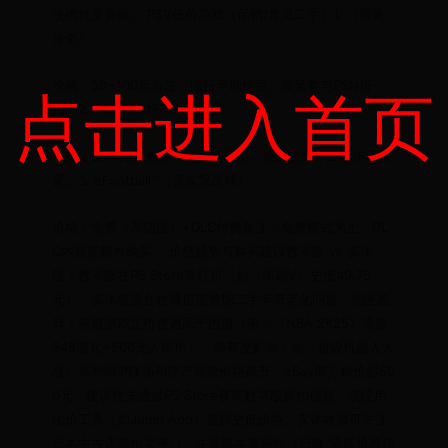
便携性受青睐。 PSV低价游戏（促销/常见二手）1. 《雷曼
传奇》
价格：50~100元备注：国行早期作品，频繁参与PSN折
点击进入首页
扣。2. 《虚拟农场14》
价格：30~80元备注：模拟经营类，流通量大，二手市场常
见。3. eFootball™（原实况足球）
价格：免费（基础版）+DLC付费备注：免费模式为主，DL
C内容需额外购买。 价格趋势与购买建议数字版 vs 实体
版：数字版在PS Store常打折（如《街霸V》史低49.75
元），实体版适合收藏但需警惕二手卡带老化问题。地区差
异：港服游戏定价普遍高于国服（例：《NBA 2K25》港服
548港元≈500元人民币）。稀有度影响：如《超级机器人大
战》系列因IP联动和停产导致价格飙升，eBay部分标价超60
0元。建议优先通过PS Store获取数字版折扣信息，或使用
比价工具（如Jump App）追踪史低价格。实体收藏可关注
日本中古店或拍卖平台，注意版本兼容性（日版/港版机器锁