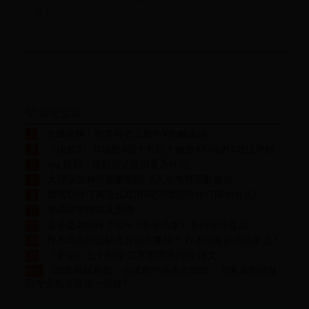
区）。
最新文章
火爆全网！世界杯史上最牛X的解说词
1
《辐射3》和辐射4哪个好玩？辐射4和辐射3对比评析
2
qq 被封，但邮箱还能用是为什么
3
大球场世杯外围赛期间 3人涉侮辱国歌被捕
4
微信软件订阅怎么取消(取消微信软件订阅的方法)
5
水晶科学根据及原理
6
姜还是老的辣？IGN《刺客信条》系列评分盘点
7
柞木地板的优缺点分别有哪些？ 柞木地板的选购要点！
8
《史记》七十列传·卫将军骠骑列传 译文
9
39年持续创新、小体积产品市占95%，万家乐如何做
10
到专业热水器第一品牌?