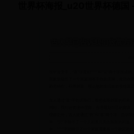
世界杯海报_u20世界杯德国 - j
古人早已告诉我们致富方法
202
在甲骨文中，“富”字是由“宀”和“畐”两个字组成
形象地描绘了一个家庭拥有丰收的庄稼，生活在宽
勤劳耕作，积累财富，那么他的生活就会变得富
古人通过“富”字告诉我们，要想实现财富的积累
同时，我们还要懂得理财，合理规划自己的财富
理财之外，古人还通过“穷”和“富”两个字，告诉
中，“穴”字暗示了一个人如果只关注眼前的利益
中，“宀”字则暗示了一个家庭需要有一个稳定的