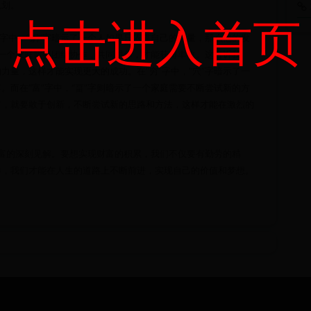
规划。
点击进入首页
”字中，“躬”字暗示了一个人如果只依靠自己的力量，那么他的发
示了一个家庭需要团结协作，共同耕作，才能获得丰收。这告诉我
力量，这样才能实现更大的成功。在“穷”字中，“穴”字暗示了一
。而在“富”字中，“畐”字则暗示了一个家庭需要不断尝试新的方
富，就要敢于创新，不断尝试新的思路和方法，这样才能在激烈的
于致富的深刻见解。要想实现财富的积累，我们不仅要有勤劳的精
样，我们才能在人生的道路上不断前进，实现自己的价值和梦想。