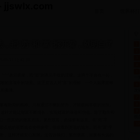
jswlx.com
首页
世界杯打
，把“穷”和“富”拆开看，就明白了
1
2
3
5-05-31 12:42:20
4
5
的。“宀”表示房屋，而“畐”则表示丰收的庄稼。这两个字合在一起，
一
敞的房屋中的场景。这正是古人对“富”的理解：一个人如果能够
6
次
足和美满。
7
8
，要有勤劳的精神。只有通过不懈的努力，才能获得丰收的回报。
9
，这样才能让财富不断增长，实现财富的保值和增值。除了勤劳和
视
我们一些其他的致富方法。要想致富，必须要有远见。在“穷”字
1
，那么他的视野就会变得狭窄，很难看到更远的地方。而在“富”字
住所，这样才能安心发展。这告诉我们，要想致富，就要有长远的