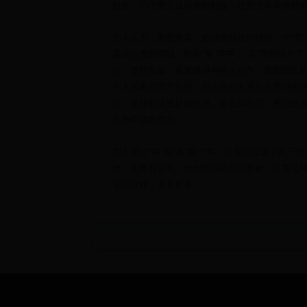
眼光，不仅要关注眼前的利益，还要为未来做好
古人认为，要想致富，必须要有合作精神。在“穷
展就会受到限制。而在“富”字中，“畐”字则暗
们，要想致富，就要懂得与他人合作，发挥团队的
个人如果只固守传统，那么他的发展就会受到束缚
法，才能获得更好的收成。这告诉我们，要想致
竞争中脱颖而出。
古人通过“穷”和“富”两个字，向我们传达了关
神，还要有远见、合作精神和创新精神。只有这
返回搜狐，查看更多